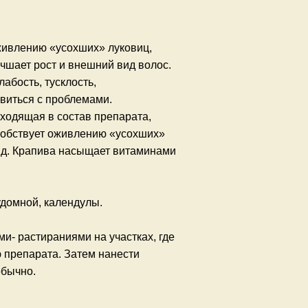
оживлению «усохших» луковиц,
чшает рост и внешний вид волос.
лабость, тусклость,
виться с проблемами.
входящая в состав препарата,
особствует оживлению «усохших»
ид. Крапива насыщает витаминами
удомной, календулы.
- растираниями на участках, где
 препарата. Затем нанести
обычно.