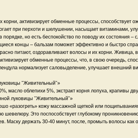
их корни, активизирует обменные процессы, способствует 
гает при перхоти и шелушении, насыщает витаминами, улу
 порядке, но есть беспокойство по поводу их состояния – с
щиеся концы – бальзам поможет эффективно и быстро спра
расно питают, оздоравливают волосы и их корни. Живица, 
активизирует обменные процессы, что, в свою очередь, сп
алендула нормализует саловыделение, улучшает внешний в
луковицы "Живительный"»
0%, масло облепихи 5%, экстракт корня лопуха, крапивы дв
яной луковицы "Живительный"»
ошо «разогреть» кожу массажной щеткой или пощипываниями
ю шевелюру. Это поспособствует глубокому проникновению
в. Маску держать 30-40 минут, после, промыть волосы как 