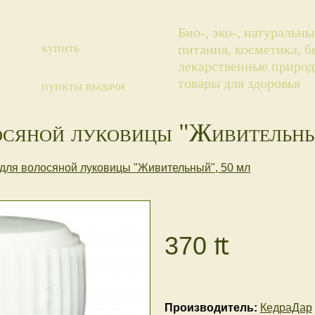
Био-, эко-, натуральн
купить
питания, косметика, 
лекарственные природ
товары для здоровья
пункты выдачи
осяной луковицы "Живительны
для волосяной луковицы "Живительный", 50 мл
370
₶
Производитель:
КедраДар