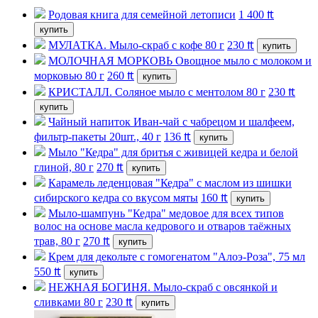
Родовая книга для семейной летописи
1 400
₶
купить
МУЛАТКА. Мыло-скраб с кофе 80 г
230
₶
купить
МОЛОЧНАЯ МОРКОВЬ Овощное мыло с молоком и
морковью 80 г
260
₶
купить
КРИСТАЛЛ. Соляное мыло с ментолом 80 г
230
₶
купить
Чайный напиток Иван-чай с чабрецом и шалфеем,
фильтр-пакеты 20шт., 40 г
136
₶
купить
Мыло "Кедра" для бритья с живицей кедра и белой
глиной, 80 г
270
₶
купить
Карамель леденцовая "Кедра" с маслом из шишки
сибирского кедра со вкусом мяты
160
₶
купить
Мыло-шампунь "Кедра" медовое для всех типов
волос на основе масла кедрового и отваров таёжных
трав, 80 г
270
₶
купить
Крем для декольте с гомогенатом "Алоэ-Роза", 75 мл
550
₶
купить
НЕЖНАЯ БОГИНЯ. Мыло-скраб с овсянкой и
сливками 80 г
230
₶
купить