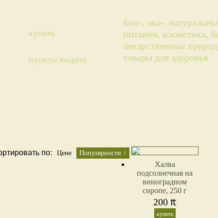
Био-, эко-, натуральн
купить
питания, косметика, 
лекарственные природ
товары для здоровья
пункты выдачи
ортировать по:
Цене
Популярности ↑
Халва
подсолнечная на
виноградном
сиропе, 250 г
200
₶
купить