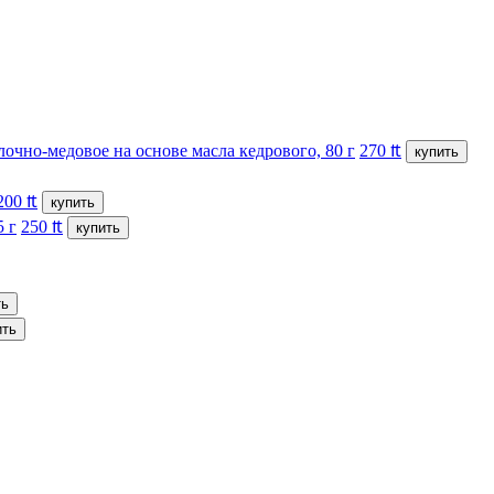
очно-медовое на основе масла кедрового, 80 г
270
₶
купить
200
₶
купить
5 г
250
₶
купить
ть
ить