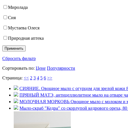
Миролада
Сия
Мустаева Олеся
Природная аптека
Сбросить фильтр
Сортировать по:
Цене
Популярности
Страница:
<<
2
3
4
5
6
>>
СИЯНИЕ. Овощное мыло с огурцом для зрелой кожи 8
ПРЯНЫЙ МАТЭ, антицеллюлитное мыло на отваре чая 
МОЛОЧНАЯ МОРКОВЬ Овощное мыло с молоком и мо
Мыло-скраб "Кедра" со скорлупой кедрового ореха, 80