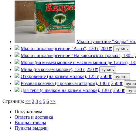
Мыло туалетное "Кедра" мол
Мыло гипоаллергенное "Алоэ", 130 г
200
₶
купить
Мыло гипоаллергенное "На кавказских травах", 130 г
Monoi (на козьем молоке с маслом моной де Таити), 13
Мила (на козьем молоке), 130 г
250
₶
купить
Откровение (на козьем молоке), 125 г
250
₶
купить
Розовая козочка (с розовым аттаром), 130 г
250
₶
купи
Для тебя (с шелком на козьем молоке), 130 г
250
₶
куп
Страница:
<<
2
3
4
5
6
>>
Покупателям
Оплата и доставка
Возврат товара
Пункты выдачи