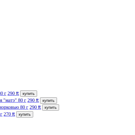
0 г
290
₶
купить
"матэ" 80 г
290
₶
купить
рковью 80 г
290
₶
купить
 г
270
₶
купить