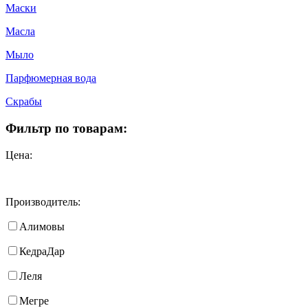
Маски
Масла
Мыло
Парфюмерная вода
Скрабы
Фильтр по товарам:
Цена:
Производитель:
Алимовы
КедраДар
Леля
Мегре