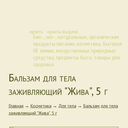
купить
пункты выдачи
Био-, эко-, натуральные, органические
продукты питания, косметика, бытовая
НЕ химия, лекарственные природные
средства, предметы быта, товары для
здоровья
Бальзам для тела
заживляющий "Жива", 5 г
Главная
→
Косметика
→
Для тела
→
Бальзам для тела
заживляющий "Жива", 5 г