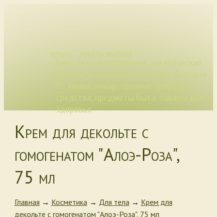
купить
пункты выдачи
Био-, эко-, натуральные, органические
продукты питания, косметика, бытовая
НЕ химия, лекарственные природные
средства, предметы быта, товары для
здоровья
Крем для декольте с
гомогенатом "Алоэ-Роза",
75 мл
Главная
→
Косметика
→
Для тела
→
Крем для
декольте с гомогенатом "Алоэ-Роза", 75 мл